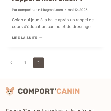
Par
comportcanin44@gmail.com
mai 12, 2023
Chien qui joue à la balle après un rappel de
cours d’éducation canine et de dressage
COMMENT
LIRE LA SUITE
APPRENDRE
LE
RAPPEL
À
Navigation
Page
1
2
MON
CHIEN
de
précédente
?
page
Comport'Canin, votre partenaire dévoué pour