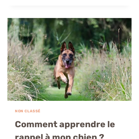
D’UN
CHIEN
ÉQUILIBRÉ
:
COMMENT
SOCIALISER
MON
CHIOT
?
NON CLASSÉ
Comment apprendre le
rappel à mon chien ?