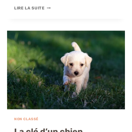
GUIDE
LIRE LA SUITE
POUR
APPRENDRE
À
MON
CHIEN
LA
PROPRETÉ
NON CLASSÉ
La clé d’un chien